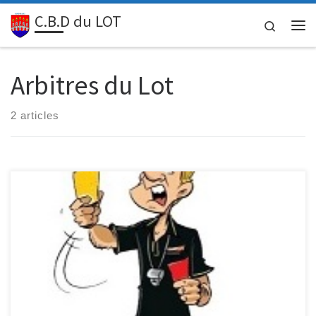
C.B.D du LOT
Passer au contenu
Search
Me
Arbitres du Lot
2 articles